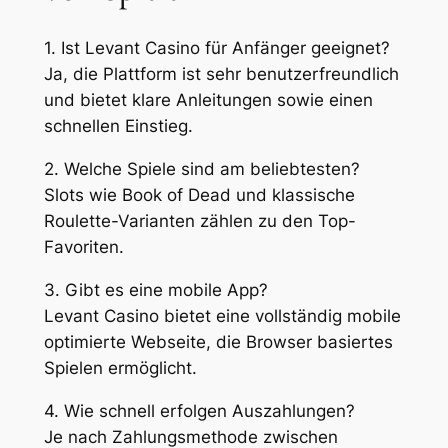
1. Ist Levant Casino für Anfänger geeignet?
Ja, die Plattform ist sehr benutzerfreundlich
und bietet klare Anleitungen sowie einen
schnellen Einstieg.
2. Welche Spiele sind am beliebtesten?
Slots wie Book of Dead und klassische
Roulette-Varianten zählen zu den Top-
Favoriten.
3. Gibt es eine mobile App?
Levant Casino bietet eine vollständig mobile
optimierte Webseite, die Browser basiertes
Spielen ermöglicht.
4. Wie schnell erfolgen Auszahlungen?
Je nach Zahlungsmethode zwischen