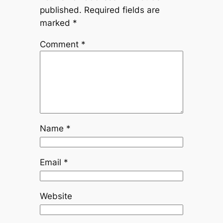
published.
Required fields are
marked
*
Comment
*
Name
*
Email
*
Website