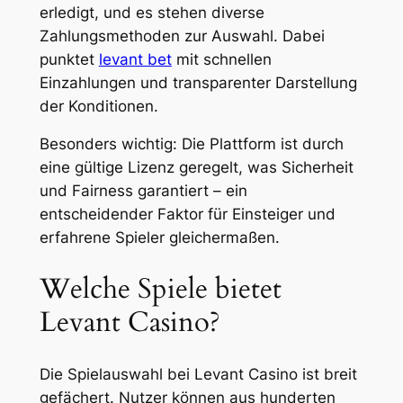
erledigt, und es stehen diverse
Zahlungsmethoden zur Auswahl. Dabei
punktet
levant bet
mit schnellen
Einzahlungen und transparenter Darstellung
der Konditionen.
Besonders wichtig: Die Plattform ist durch
eine gültige Lizenz geregelt, was Sicherheit
und Fairness garantiert – ein
entscheidender Faktor für Einsteiger und
erfahrene Spieler gleichermaßen.
Welche Spiele bietet
Levant Casino?
Die Spielauswahl bei Levant Casino ist breit
gefächert. Nutzer können aus hunderten