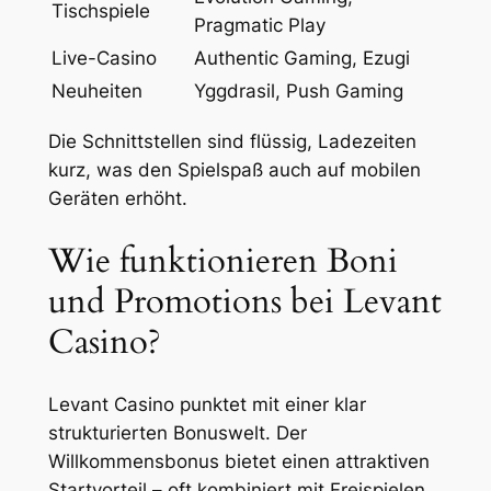
Tischspiele
Pragmatic Play
Live-Casino
Authentic Gaming, Ezugi
Neuheiten
Yggdrasil, Push Gaming
Die Schnittstellen sind flüssig, Ladezeiten
kurz, was den Spielspaß auch auf mobilen
Geräten erhöht.
Wie funktionieren Boni
und Promotions bei Levant
Casino?
Levant Casino punktet mit einer klar
strukturierten Bonuswelt. Der
Willkommensbonus bietet einen attraktiven
Startvorteil – oft kombiniert mit Freispielen.