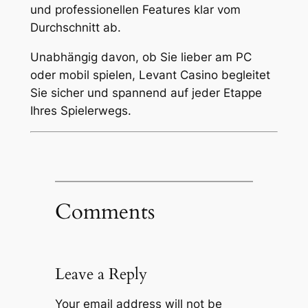
und professionellen Features klar vom
Durchschnitt ab.
Unabhängig davon, ob Sie lieber am PC
oder mobil spielen, Levant Casino begleitet
Sie sicher und spannend auf jeder Etappe
Ihres Spielerwegs.
Comments
Leave a Reply
Your email address will not be