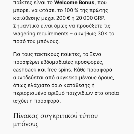
παίκτες είναι το
Welcome Bonus
, που
μπορεί να φτάσει το 100 % της πρώτης
κατάθεσης μέχρι 200 € ή 20 000 GRP.
Σημαντικό είναι όμως να προσέξετε τις
wagering requirements
– συνήθως 30× το
ποσό του μπόνους.
Για τους τακτικούς παίκτες, το Ξενα
προσφέρει εβδομαδιαίες προσφορές,
cashback και free spins. Κάθε προσφορά
συνοδεύεται από συγκεκριμένους όρους,
όπως ελάχιστο όριο κατάθεσης ή
περιορισμένο αριθμό παιχνιδιών στα οποία
ισχύει η προσφορά.
Πίνακας συγκριτικού τύπου
μπόνους