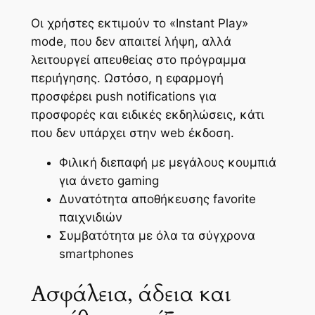
Οι χρήστες εκτιμούν το «Instant Play»
mode, που δεν απαιτεί λήψη, αλλά
λειτουργεί απευθείας στο πρόγραμμα
περιήγησης. Ωστόσο, η εφαρμογή
προσφέρει push notifications για
προσφορές και ειδικές εκδηλώσεις, κάτι
που δεν υπάρχει στην web έκδοση.
Φιλική διεπαφή με μεγάλους κουμπιά
για άνετο gaming
Δυνατότητα αποθήκευσης favorite
παιχνιδιών
Συμβατότητα με όλα τα σύγχρονα
smartphones
Ασφάλεια, άδεια και