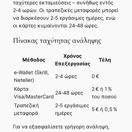
ταχύτερες εκταμιεύσεις – συνήθως εντός
2‑4 ωρών. Οι τραπεζικές μεταφορές μπορεί
να διαρκέσουν 2‑5 εργάσιμες ημέρες, ενώ
οι κάρτες κυμαίνονται 24‑48 ώρες.
Πίνακας ταχύτητας ανάληψης
Χρόνος
Μέθοδος
Τέλη
Επεξεργασίας
e‑Wallet (Skrill,
2‑4 ώρες
0 €
Neteller)
Κάρτα
2 € ή 1 %
24‑48 ώρες
Visa/MasterCard
του ποσού
Τραπεζική
2‑5 εργάσιμες
5 € ή 0,5 %
μεταφορά
ημέρες
Για να εξασφαλίσετε γρήγορη ανάληψη,