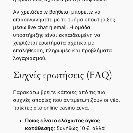
Αν χρειάζεστε βοήθεια, μπορείτε να
επικοινωνήσετε με το τμήμα υποστήριξης
μέσω live chat ή email. Η ομάδα
υποστήριξης είναι εκπαιδευμένη να
χειρίζεται ερωτήματα σχετικά με
επαλήθευση, πληρωμές και προβλήματα
λογαριασμού.
Συχνές ερωτήσεις (FAQ)
Παρακάτω βρείτε κάποιες από τις πιο
συχνές απορίες που αντιμετωπίζουν οι νέοι
παίκτες στο online casino Ξενα.
Ποιος είναι ο ελάχιστος όγκος
κατάθεσης;
Συνήθως 10 €, αλλά