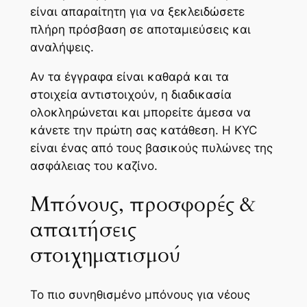
είναι απαραίτητη για να ξεκλειδώσετε
πλήρη πρόσβαση σε αποταμιεύσεις και
αναλήψεις.
Αν τα έγγραφα είναι καθαρά και τα
στοιχεία αντιστοιχούν, η διαδικασία
ολοκληρώνεται και μπορείτε άμεσα να
κάνετε την πρώτη σας κατάθεση. Η KYC
είναι ένας από τους βασικούς πυλώνες της
ασφάλειας του καζίνο.
Μπόνους, προσφορές &
απαιτήσεις
στοιχηματισμού
Το πιο συνηθισμένο μπόνους για νέους