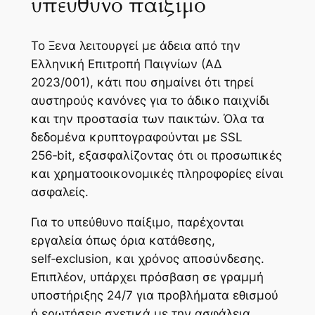
υπεύθυνο παίξιμο
Το Ξενα λειτουργεί με άδεια από την
Ελληνική Επιτροπή Παιγνίων (ΑΔ
2023/001), κάτι που σημαίνει ότι τηρεί
αυστηρούς κανόνες για το άδικο παιχνίδι
και την προστασία των παικτών. Όλα τα
δεδομένα κρυπτογραφούνται με SSL
256‑bit, εξασφαλίζοντας ότι οι προσωπικές
και χρηματοοικονομικές πληροφορίες είναι
ασφαλείς.
Για το υπεύθυνο παίξιμο, παρέχονται
εργαλεία όπως όρια κατάθεσης,
self‑exclusion, και χρόνος αποσύνδεσης.
Επιπλέον, υπάρχει πρόσβαση σε γραμμή
υποστήριξης 24/7 για προβλήματα εθισμού
ή ερωτήσεις σχετικά με την ασφάλεια.