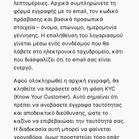
λεπτομέρειες. Αρχικά συμπληρώνετε τη
φόρμα εγγραφής με το email, τον κωδικό
πρόσβασης και βασικά προσωπικά
στοιχεία – όνομα, επώνυμο, ημερομηνία
γέννησης. Η επαλήθευση του λογαριασμού
γίνεται μέσω ενός συνδέσμου που θα
λάβετε στο ηλεκτρονικό ταχυδρομείο, κάτι
που διασφαλίζει ότι το email σας είναι
ενεργό.
Αφού ολοκληρωθεί η αρχική εγγραφή, θα
κληθείτε να περάσετε από τη φάση KYC
(Know Your Customer). Αυτό σημαίνει ότι
πρέπει να ανεβάσετε έγγραφα ταυτότητας
και αποδεικτικό διεύθυνσης, ώστε το
καζίνο να επιβεβαιώσει την ταυτότητά σας.
Η διαδικασία αυτή μπορεί να φαίνεται
χρονοβόρα, όμως προστατεύει τόσο εσάς