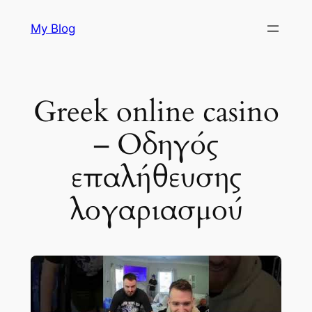
Skip
My Blog
to
content
Greek online casino
– Οδηγός
επαλήθευσης
λογαριασμού