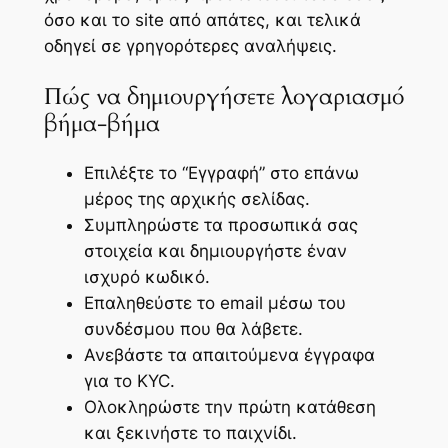
όσο και το site από απάτες, και τελικά
οδηγεί σε γρηγορότερες αναλήψεις.
Πώς να δημιουργήσετε λογαριασμό
βήμα‑βήμα
Επιλέξτε το “Εγγραφή” στο επάνω
μέρος της αρχικής σελίδας.
Συμπληρώστε τα προσωπικά σας
στοιχεία και δημιουργήστε έναν
ισχυρό κωδικό.
Επαληθεύστε το email μέσω του
συνδέσμου που θα λάβετε.
Ανεβάστε τα απαιτούμενα έγγραφα
για το KYC.
Ολοκληρώστε την πρώτη κατάθεση
και ξεκινήστε το παιχνίδι.