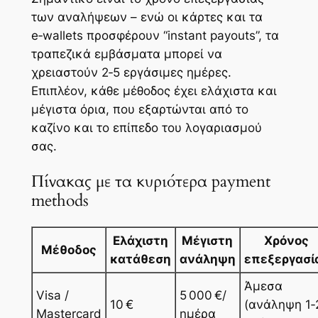
των αναλήψεων – ενώ οι κάρτες και τα
e‑wallets προσφέρουν “instant payouts”, τα
τραπεζικά εμβάσματα μπορεί να
χρειαστούν 2‑5 εργάσιμες ημέρες.
Επιπλέον, κάθε μέθοδος έχει ελάχιστα και
μέγιστα όρια, που εξαρτώνται από το
καζίνο και το επίπεδο του λογαριασμού
σας.
Πίνακας με τα κυριότερα payment
methods
Ελάχιστη
Μέγιστη
Χρόνος
Μέθοδος
κατάθεση
ανάληψη
επεξεργασί
Άμεσα
Visa /
5 000 €/
10 €
(ανάληψη 1‑
Mastercard
ημέρα