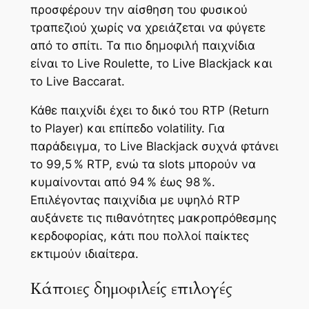
προσφέρουν την αίσθηση του φυσικού
τραπεζιού χωρίς να χρειάζεται να φύγετε
από το σπίτι. Τα πιο δημοφιλή παιχνίδια
είναι το Live Roulette, το Live Blackjack και
το Live Baccarat.
Κάθε παιχνίδι έχει το δικό του RTP (Return
to Player) και επίπεδο volatility. Για
παράδειγμα, το Live Blackjack συχνά φτάνει
το 99,5 % RTP, ενώ τα slots μπορούν να
κυμαίνονται από 94 % έως 98 %.
Επιλέγοντας παιχνίδια με υψηλό RTP
αυξάνετε τις πιθανότητες μακροπρόθεσμης
κερδοφορίας, κάτι που πολλοί παίκτες
εκτιμούν ιδιαίτερα.
Κάποιες δημοφιλείς επιλογές