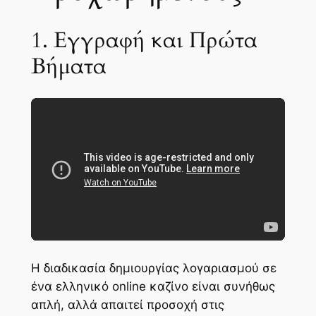
1. Εγγραφή και Πρώτα
Βήματα
Η διαδικασία δημιουργίας λογαριασμού σε
ένα ελληνικό online καζίνο είναι συνήθως
απλή, αλλά απαιτεί προσοχή στις