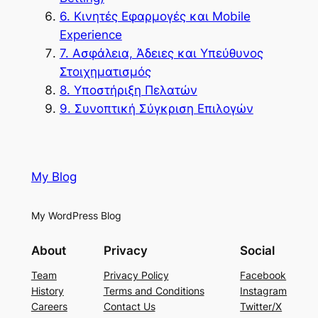
6. Κινητές Εφαρμογές και Mobile
Experience
7. Ασφάλεια, Άδειες και Υπεύθυνος
Στoιχηματισμός
8. Υποστήριξη Πελατών
9. Συνοπτική Σύγκριση Επιλογών
My Blog
My WordPress Blog
About
Privacy
Social
Team
Privacy Policy
Facebook
History
Terms and Conditions
Instagram
Careers
Contact Us
Twitter/X