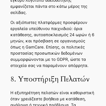
έγκυρο λογότυπο αδειοδότησης
εμφανίζεται πάντα στο κάτω μέρος της
σελίδας.
Οι αξιόπιστες πλατφόρμες προσφέρουν
εργαλεία υπεύθυνου παιχνιδιού: όρια
κατάθεσης, αυτοαποκλεισμός 24 ωρών ή 6
μηνών, και πρόσβαση σε οργανισμούς
όπως η GamCare. Επίσης, οι πολιτικές
προστασίας προσωπικών δεδομένων
συμμορφώνονται με το GDPR, ώστε τα
στοιχεία σας να παραμένουν απόρρητα.
8. Υποστήριξη Πελατών
Η εξυπηρέτηση πελατών είναι καθοριστική
όταν χρειάζεστε βοήθεια με κατάθεση,
ανάληψη ή τεχνικό πρόβλημα. Τα