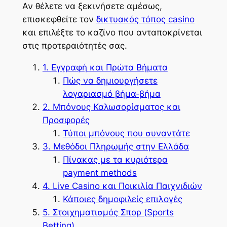
Αν θέλετε να ξεκινήσετε αμέσως,
επισκεφθείτε τον
δικτυακός τόπος casino
και επιλέξτε το καζίνο που ανταποκρίνεται
στις προτεραιότητές σας.
1. Εγγραφή και Πρώτα Βήματα
Πώς να δημιουργήσετε
λογαριασμό βήμα‑βήμα
2. Μπόνους Καλωσορίσματος και
Προσφορές
Τύποι μπόνους που συναντάτε
3. Μεθόδοι Πληρωμής στην Ελλάδα
Πίνακας με τα κυριότερα
payment methods
4. Live Casino και Ποικιλία Παιχνιδιών
Κάποιες δημοφιλείς επιλογές
5. Στοιχηματισμός Σπορ (Sports
Betting)