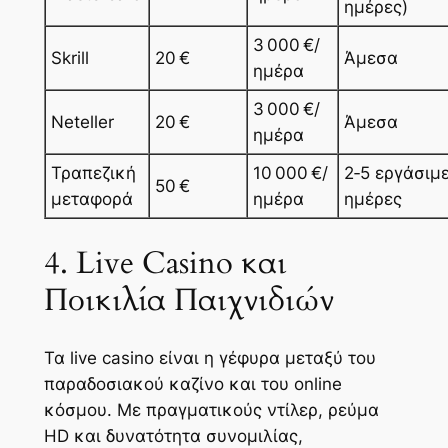
ημέρες)
3 000 €/
Skrill
20 €
Άμεσα
ημέρα
3 000 €/
Neteller
20 €
Άμεσα
ημέρα
Τραπεζική
10 000 €/
2‑5 εργάσιμ
50 €
μεταφορά
ημέρα
ημέρες
4. Live Casino και
Ποικιλία Παιχνιδιών
Τα live casino είναι η γέφυρα μεταξύ του
παραδοσιακού καζίνο και του online
κόσμου. Με πραγματικούς ντίλερ, ρεύμα
HD και δυνατότητα συνομιλίας,