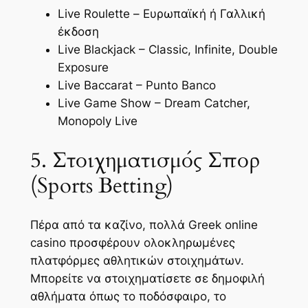
Live Roulette – Ευρωπαϊκή ή Γαλλική
έκδοση
Live Blackjack – Classic, Infinite, Double
Exposure
Live Baccarat – Punto Banco
Live Game Show – Dream Catcher,
Monopoly Live
5. Στοιχηματισμός Σπορ
(Sports Betting)
Πέρα από τα καζίνο, πολλά Greek online
casino προσφέρουν ολοκληρωμένες
πλατφόρμες αθλητικών στοιχημάτων.
Μπορείτε να στοιχηματίσετε σε δημοφιλή
αθλήματα όπως το ποδόσφαιρο, το