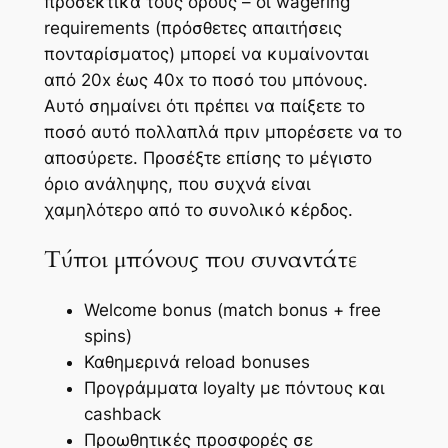
προσεκτικά τους όρους – οι wagering
requirements (πρόσθετες απαιτήσεις
πονταρίσματος) μπορεί να κυμαίνονται
από 20x έως 40x το ποσό του μπόνους.
Αυτό σημαίνει ότι πρέπει να παίξετε το
ποσό αυτό πολλαπλά πριν μπορέσετε να το
αποσύρετε. Προσέξτε επίσης το μέγιστο
όριο ανάληψης, που συχνά είναι
χαμηλότερο από το συνολικό κέρδος.
Τύποι μπόνους που συναντάτε
Welcome bonus (match bonus + free
spins)
Καθημερινά reload bonuses
Προγράμματα loyalty με πόντους και
cashback
Προωθητικές προσφορές σε