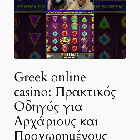
Greek online
casino: Πρακτικός
Οδηγός για
Αρχάριους και
Προχωρημένους