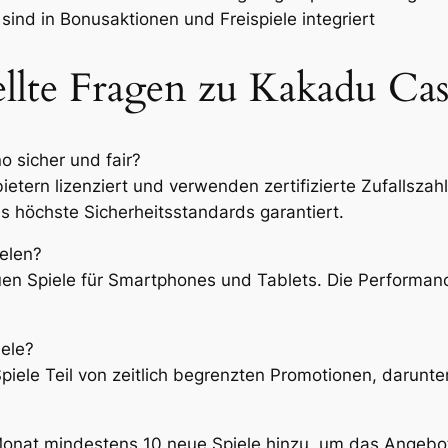
sind in Bonusaktionen und Freispiele integriert
llte Fragen zu Kakadu Ca
o sicher und fair?
ietern lizenziert und verwenden zertifizierte Zufallsza
s höchste Sicherheitsstandards garantiert.
ielen?
euen Spiele für Smartphones und Tablets. Die Performan
iele?
Spiele Teil von zeitlich begrenzten Promotionen, darun
onat mindestens 10 neue Spiele hinzu, um das Angebot f