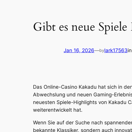
Gibt es neue Spiele
Jan 16, 2026
—
lark17563
i
by
Das Online-Casino Kakadu hat sich in den l
Abwechslung und neuen Gaming-Erlebnissen
neuesten Spiele-Highlights von Kakadu Cas
weiterentwickelt hat.
Wenn Sie auf der Suche nach spannenden 
bekannte Klassiker, sondern auch innovati