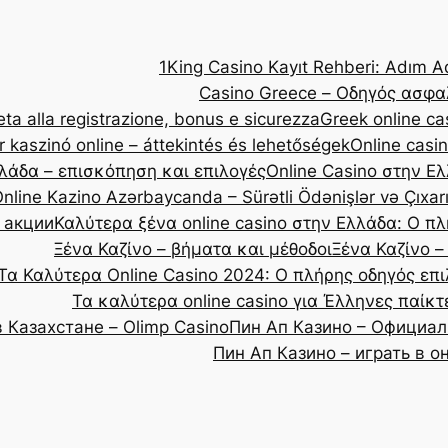
1King Casino Kayıt Rehberi: Adım A
Casino Greece – Οδηγός ασφαλ
a alla registrazione, bonus e sicurezza
Greek online c
 kaszinó online – áttekintés és lehetőségek
Online casi
λλάδα – επισκόπηση και επιλογές
Online Casino στην Ελ
Online Kazino Azərbaycanda – Sürətli Ödənişlər və Çıxa
 акции
Καλύτερα ξένα online casino στην Ελλάδα: Ο 
Ξένα Καζίνο – βήματα και μέθοδοι
Ξένα Καζίνο –
Τα Καλύτερα Online Casino 2024: Ο πλήρης οδηγός ε
Τα καλύτερα online casino για Έλληνες παίκ
Казахстане – Olimp Casino
Пин Ап Казино – Официаль
Пин Ап Казино – играть в о