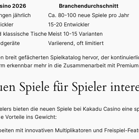
sino 2026
Branchendurchschnitt
gen jährlich
Ca. 80-100 neue Spiele pro Jahr
ckler
15-20 Entwickler
 klassische Tische
Meist 10-15 Varianten
Endgeräte
Variierend, oft limitiert
breit gefächerten Spielkatalog hervor, der kontinuierlic
form erkennbar mehr in die Zusammenarbeit mit Premium
n Spiele für Spieler intere
ielers bieten die neuen Spiele bei Kakadu Casino eine 
e Vorteile ins Gewicht:
iten mit innovativen Multiplikatoren und Freispiel-Fea