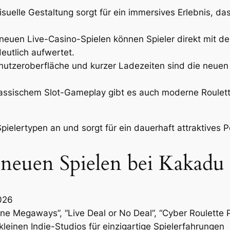
isuelle Gestaltung sorgt für ein immersives Erlebnis, 
n neuen Live-Casino-Spielen können Spieler direkt mit 
utlich aufwertet.
 Benutzeroberfläche und kurzer Ladezeiten sind die neue
lassischem Slot-Gameplay gibt es auch moderne Roulett
ielertypen an und sorgt für ein dauerhaft attraktives Po
 neuen Spielen bei Kakadu
026
e Megaways”, “Live Deal or No Deal”, “Cyber Roulette 
kleinen Indie-Studios für einzigartige Spielerfahrungen