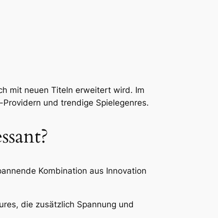
h mit neuen Titeln erweitert wird. Im
-Providern und trendige Spielegenres.
ssant?
spannende Kombination aus Innovation
tures, die zusätzlich Spannung und