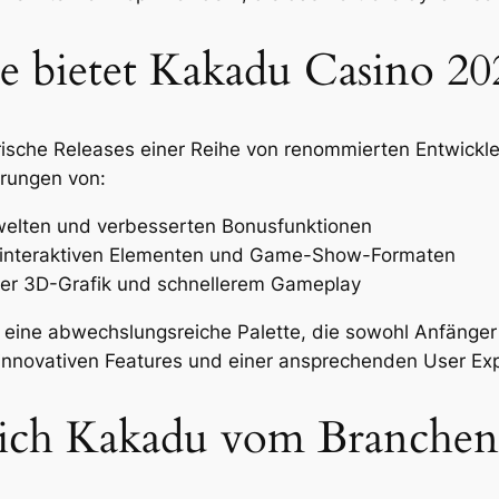
e bietet Kakadu Casino 20
rische Releases einer Reihe von renommierten Entwickle
hrungen von:
elten und verbesserten Bonusfunktionen
t interaktiven Elementen und Game-Show-Formaten
rter 3D-Grafik und schnellerem Gameplay
r eine abwechslungsreiche Palette, die sowohl Anfänger 
, innovativen Features und einer ansprechenden User Ex
sich Kakadu vom Branchen