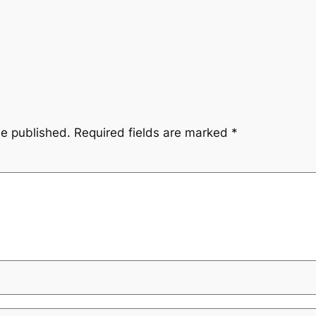
be published.
Required fields are marked
*