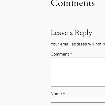
Comments
Leave a Reply
Your email address will not 
Comment
*
Name
*