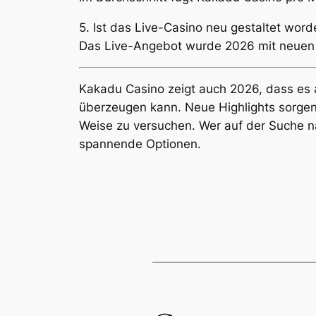
5. Ist das Live-Casino neu gestaltet wor
Das Live-Angebot wurde 2026 mit neuen G
Kakadu Casino zeigt auch 2026, dass es a
überzeugen kann. Neue Highlights sorgen 
Weise zu versuchen. Wer auf der Suche na
spannende Optionen.