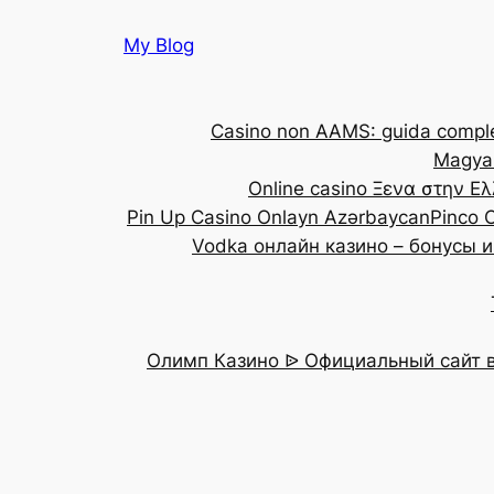
Skip
My Blog
to
content
Casino non AAMS: guida complet
Magyar
Online casino Ξενα στην Ε
Pin Up Casino Onlayn Azərbaycan
Pinco 
Vodka онлайн казино – бонусы и
Олимп Казино ᐉ Официальный сайт в 