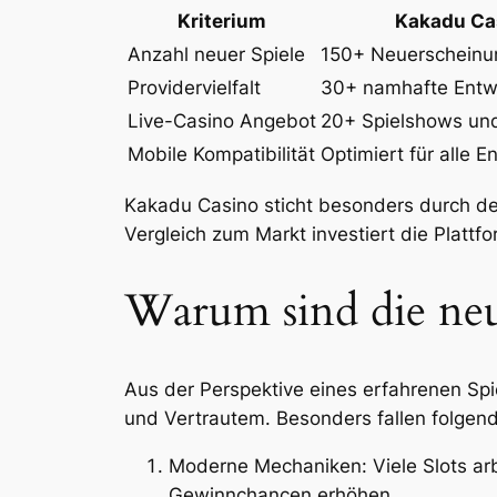
Kriterium
Kakadu Ca
Anzahl neuer Spiele
150+ Neuerscheinun
Providervielfalt
30+ namhafte Entwi
Live-Casino Angebot
20+ Spielshows und
Mobile Kompatibilität
Optimiert für alle 
Kakadu Casino sticht besonders durch den 
Vergleich zum Markt investiert die Platt
Warum sind die neue
Aus der Perspektive eines erfahrenen Sp
und Vertrautem. Besonders fallen folgend
Moderne Mechaniken: Viele Slots arbe
Gewinnchancen erhöhen.