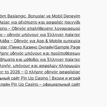
dım Başlangıç, Bonuslar ve Mobil Deneyim
είας για αξιόπιστο και ασφαλές παιχνίδι
asino – Οδηγός επαλήθευσης λογαριασμού
no – οδηγός μπόνους για Έλληνες παίκτες
λάδα – Οδηγός για App & Mobile εμπειρία
rışlar (Пинко Казино Онлайн)
Sample Page
πλήρης οδηγός μπόνους και προϋποθέσεων
 βήματα και μέθοδοι για Έλληνες παίκτες
πιλογής, μπόνους και ασφαλών πληρωμών
τες το 2026 – Ο πλήρης οδηγός ασφαλείας
ный сайт Pin Up Casino | Входи и играй
нлайн Pin Up Casino – официальный сайт