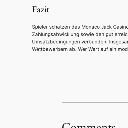
Fazit
Spieler schätzen das Monaco Jack Casino v
Zahlungsabwicklung sowie den gut erreich
Umsatzbedingungen verbunden. Insgesamt 
Wettbewerbern ab. Wer Wert auf ein moder
Comments