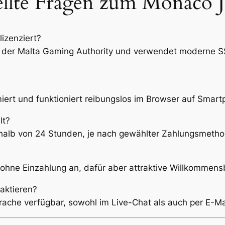
llte Fragen zum Monaco J
lizenziert?
enz der Malta Gaming Authority und verwendet moderne 
iert und funktioniert reibungslos im Browser auf Smar
lt?
rhalb von 24 Stunden, je nach gewählter Zahlungsmetho
 ohne Einzahlung an, dafür aber attraktive Willkommen
aktieren?
rache verfügbar, sowohl im Live-Chat als auch per E-Ma