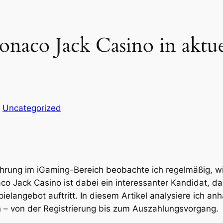
onaco Jack Casino in aktu
n
Uncategorized
hrung im iGaming-Bereich beobachte ich regelmäßig, wi
ack Casino ist dabei ein interessanter Kandidat, da 
pielangebot auftritt. In diesem Artikel analysiere ich 
en – von der Registrierung bis zum Auszahlungsvorgang.