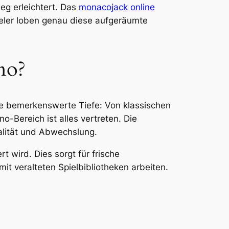
ieg erleichtert. Das
monacojack online
pieler loben genau diese aufgeräumte
no?
ine bemerkenswerte Tiefe: Von klassischen
o-Bereich ist alles vertreten. Die
alität und Abwechslung.
 wird. Dies sorgt für frische
it veralteten Spielbibliotheken arbeiten.