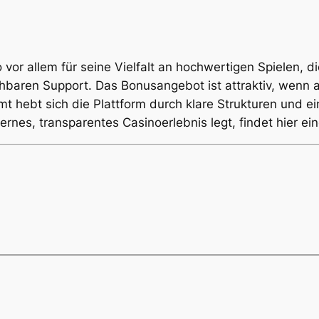
or allem für seine Vielfalt an hochwertigen Spielen, di
baren Support. Das Bonusangebot ist attraktiv, wenn a
hebt sich die Plattform durch klare Strukturen und e
nes, transparentes Casinoerlebnis legt, findet hier ein