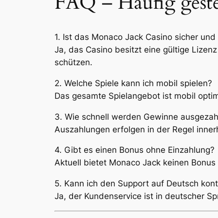
FAQ – Häufig geste
1. Ist das Monaco Jack Casino sicher und 
Ja, das Casino besitzt eine gültige Liz
schützen.
2. Welche Spiele kann ich mobil spielen?
Das gesamte Spielangebot ist mobil optim
3. Wie schnell werden Gewinne ausgezah
Auszahlungen erfolgen in der Regel inne
4. Gibt es einen Bonus ohne Einzahlung?
Aktuell bietet Monaco Jack keinen Bonus
5. Kann ich den Support auf Deutsch kont
Ja, der Kundenservice ist in deutscher Sp