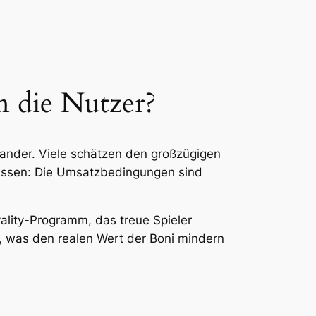
 die Nutzer?
nander. Viele schätzen den großzügigen
 wissen: Die Umsatzbedingungen sind
lity-Programm, das treue Spieler
, was den realen Wert der Boni mindern