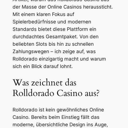
der Masse der Online Casinos heraussticht.
Mit einem klaren Fokus auf
Spielerbedürfnisse und modernen
Standards bietet diese Plattform ein
durchdachtes Gesamtpaket. Von den
beliebten Slots bis hin zu schnellen
Zahlungswegen – ich zeige auf, was
Rolldorado einzigartig macht und warum
sich ein Blick darauf lohnt.
Was zeichnet das
Rolldorado Casino aus?
Rolldorado ist kein gewöhnliches Online
Casino. Bereits beim Einstieg fällt das
moderne, übersichtliche Design ins Auge,