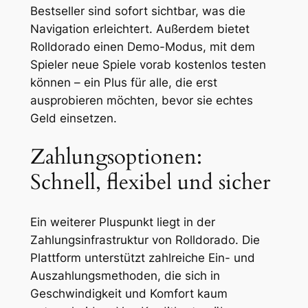
Bestseller sind sofort sichtbar, was die
Navigation erleichtert. Außerdem bietet
Rolldorado einen Demo-Modus, mit dem
Spieler neue Spiele vorab kostenlos testen
können – ein Plus für alle, die erst
ausprobieren möchten, bevor sie echtes
Geld einsetzen.
Zahlungsoptionen:
Schnell, flexibel und sicher
Ein weiterer Pluspunkt liegt in der
Zahlungsinfrastruktur von Rolldorado. Die
Plattform unterstützt zahlreiche Ein- und
Auszahlungsmethoden, die sich in
Geschwindigkeit und Komfort kaum