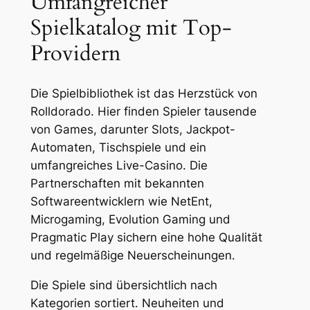
Umfangreicher
Spielkatalog mit Top-
Providern
Die Spielbibliothek ist das Herzstück von
Rolldorado. Hier finden Spieler tausende
von Games, darunter Slots, Jackpot-
Automaten, Tischspiele und ein
umfangreiches Live-Casino. Die
Partnerschaften mit bekannten
Softwareentwicklern wie NetEnt,
Microgaming, Evolution Gaming und
Pragmatic Play sichern eine hohe Qualität
und regelmäßige Neuerscheinungen.
Die Spiele sind übersichtlich nach
Kategorien sortiert. Neuheiten und