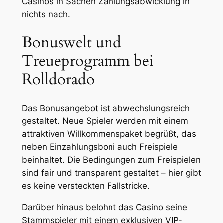
Casinos in Sachen Zahlungsabwicklung in
nichts nach.
Bonuswelt und
Treueprogramm bei
Rolldorado
Das Bonusangebot ist abwechslungsreich
gestaltet. Neue Spieler werden mit einem
attraktiven Willkommenspaket begrüßt, das
neben Einzahlungsboni auch Freispiele
beinhaltet. Die Bedingungen zum Freispielen
sind fair und transparent gestaltet – hier gibt
es keine versteckten Fallstricke.
Darüber hinaus belohnt das Casino seine
Stammspieler mit einem exklusiven VIP-