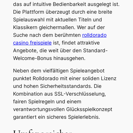
das auf intuitive Bedienbarkeit ausgelegt ist.
Die Plattform überzeugt durch eine breite
Spielauswahl mit aktuellen Titeln und
Klassikern gleichermaßen. Wer auf der
Suche nach dem berühmten
rolldorado
casino freispiele
ist, findet attraktive
Angebote, die weit über den Standard-
Welcome-Bonus hinausgehen.
Neben dem vielfältigen Spieleangebot
punktet Rolldorado mit einer soliden Lizenz
und hohen Sicherheitsstandards. Die
Kombination aus SSL-Verschlüsselung,
fairen Spielregeln und einem
verantwortungsvollen Glücksspielkonzept
garantiert ein sicheres Spielerlebnis.