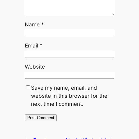
Name
*
Email
*
Website
Save my name, email, and
website in this browser for the
next time I comment.