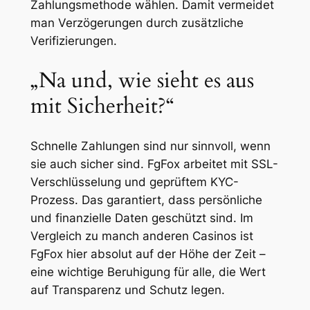
Zahlungsmethode wählen. Damit vermeidet
man Verzögerungen durch zusätzliche
Verifizierungen.
„Na und, wie sieht es aus
mit Sicherheit?“
Schnelle Zahlungen sind nur sinnvoll, wenn
sie auch sicher sind. FgFox arbeitet mit SSL-
Verschlüsselung und geprüftem KYC-
Prozess. Das garantiert, dass persönliche
und finanzielle Daten geschützt sind. Im
Vergleich zu manch anderen Casinos ist
FgFox hier absolut auf der Höhe der Zeit –
eine wichtige Beruhigung für alle, die Wert
auf Transparenz und Schutz legen.