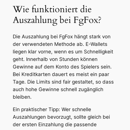
Wie funktioniert die
Auszahlung bei FgFox?
Die Auszahlung bei FgFox hängt stark von
der verwendeten Methode ab. E-Wallets
liegen klar vorne, wenn es um Schnelligkeit
geht. Innerhalb von Stunden können
Gewinne auf dem Konto des Spielers sein.
Bei Kreditkarten dauert es meist ein paar
Tage. Die Limits sind fair gestaltet, so dass
auch hohe Gewinne schnell zugänglich
bleiben.
Ein praktischer Tipp: Wer schnelle
Auszahlungen bevorzugt, sollte gleich bei
der ersten Einzahlung die passende